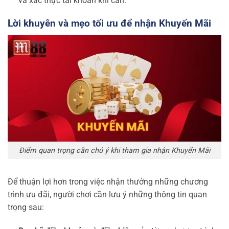
và xác thực tài khoản khi cần.
Lời khuyên và mẹo tối ưu để nhận Khuyến Mãi
Điểm quan trọng cần chú ý khi tham gia nhận Khuyến Mãi
Để thuận lợi hơn trong việc nhận thưởng những chương
trình ưu đãi, người chơi cần lưu ý những thông tin quan
trọng sau: